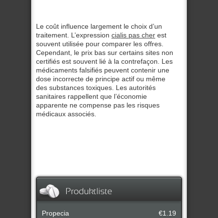
Le coût influence largement le choix d’un
traitement. L’expression
cialis pas cher
est
souvent utilisée pour comparer les offres.
Cependant, le prix bas sur certains sites non
certifiés est souvent lié à la contrefaçon. Les
médicaments falsifiés peuvent contenir une
dose incorrecte de principe actif ou même
des substances toxiques. Les autorités
sanitaires rappellent que l’économie
apparente ne compense pas les risques
médicaux associés.
Propecia
€1.19