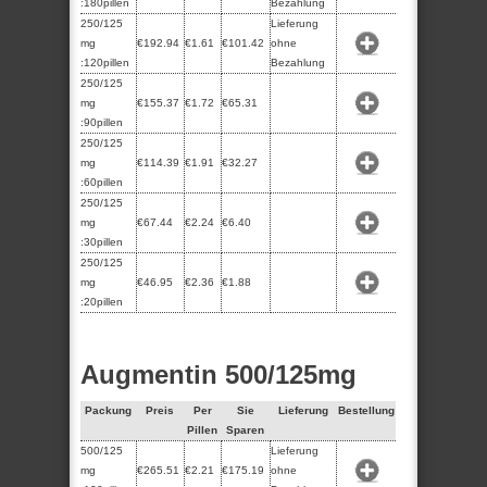
:180pillen
Bezahlung
250/125
Lieferung
mg
€192.94
€1.61
€101.42
ohne
:120pillen
Bezahlung
250/125
mg
€155.37
€1.72
€65.31
:90pillen
250/125
mg
€114.39
€1.91
€32.27
:60pillen
250/125
mg
€67.44
€2.24
€6.40
:30pillen
250/125
mg
€46.95
€2.36
€1.88
:20pillen
Augmentin 500/125mg
Packung
Preis
Per
Sie
Lieferung
Bestellung
Pillen
Sparen
500/125
Lieferung
mg
€265.51
€2.21
€175.19
ohne