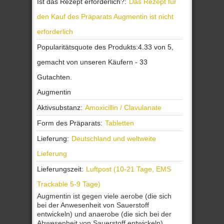
Ist das Rezept erforderlich?:
Das Rezept für
den Kauf des Präparats Augmentin ist nicht
erforderlich
Popularitätsquote des Produkts:
4.33
von
5
,
gemacht von unseren
Käufern
-
33
Gutachten.
Augmentin
Aktivsubstanz:
Amoxicillin / Clavulanate
Form des Präparats:
Tabletten
Lieferung:
Deutschland und weltweite
Lieferung
Lieferungszeit:
Luftpost (10-21 Tage, EMS
Trackable 5-9 Tage)
Augmentin ist gegen viele aerobe (die sich
bei der Anwesenheit von Sauerstoff
entwickeln) und anaerobe (die sich bei der
Abwesenheit von Sauerstoff entwickeln),