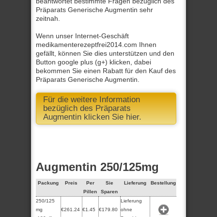
beantwortet bestimmte Fragen bezüglich des
Präparats Generische Augmentin sehr
zeitnah.
Wenn unser Internet-Geschäft
medikamenterezeptfrei2014.com Ihnen
gefällt, können Sie dies unterstützen und den
Button google plus (g+) klicken, dabei
bekommen Sie einen Rabatt für den Kauf des
Präparats Generische Augmentin.
Für die weitere Information
bezüglich des Präparats
Augmentin klicken Sie hier.
Augmentin 250/125mg
Packung
Preis
Per
Sie
Lieferung
Bestellung
Pillen
Sparen
250/125
Lieferung
mg
€261.24
€1.45
€179.80
ohne