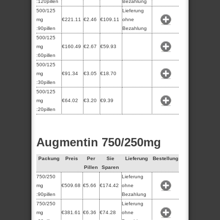
:120pillen
Bezahlung
500/125
Lieferung
mg
€221.11
€2.46
€109.11
ohne
:90pillen
Bezahlung
500/125
mg
€160.49
€2.67
€59.93
:60pillen
500/125
mg
€91.34
€3.05
€18.70
:30pillen
500/125
mg
€64.02
€3.20
€9.39
:20pillen
Augmentin 750/250mg
Packung
Preis
Per
Sie
Lieferung
Bestellung
Pillen
Sparen
750/250
Lieferung
mg
€509.68
€5.66
€174.42
ohne
:90pillen
Bezahlung
750/250
Lieferung
mg
€381.61
€6.36
€74.28
ohne