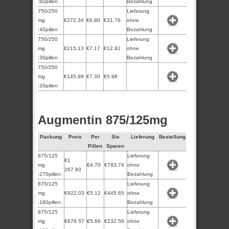
:60pillen
Bezahlung
750/250
Lieferung
mg
€272.34
€6.80
€31.76
ohne
:40pillen
Bezahlung
750/250
Lieferung
mg
€215.13
€7.17
€12.81
ohne
:30pillen
Bezahlung
750/250
mg
€145.98
€7.30
€5.98
:20pillen
Augmentin 875/125mg
Packung
Preis
Per
Sie
Lieferung
Bestellung
Pillen
Sparen
875/125
Lieferung
€1
mg
€4.70
€783.74
ohne
267.80
:270pillen
Bezahlung
875/125
Lieferung
mg
€922.03
€5.12
€445.65
ohne
:180pillen
Bezahlung
875/125
Lieferung
mg
€679.57
€5.66
€232.56
ohne