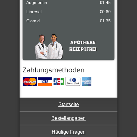
Augmentin
€1.45
Lioresal
€0.60
Clomid
€1.35
Startseite
Bestellangaben
Häufige Fragen