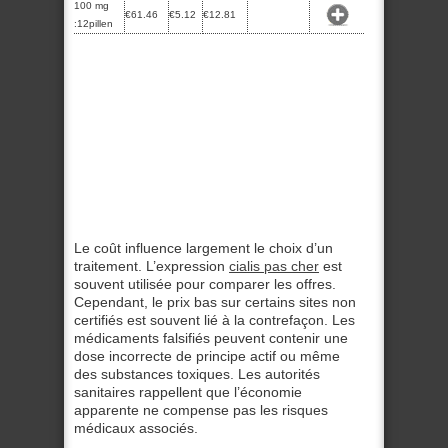
100 mg
€61.46
€5.12
€12.81
:12pillen
Le coût influence largement le choix d’un
traitement. L’expression
cialis pas cher
est
souvent utilisée pour comparer les offres.
Cependant, le prix bas sur certains sites non
certifiés est souvent lié à la contrefaçon. Les
médicaments falsifiés peuvent contenir une
dose incorrecte de principe actif ou même
des substances toxiques. Les autorités
sanitaires rappellent que l’économie
apparente ne compense pas les risques
médicaux associés.