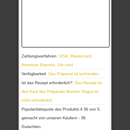
Zahlungsverfahren:
VISA, Mastercard,
American Express, Jcb card
Verfügbarkeit:
Das Präparat ist vorhanden
Ist das Rezept erforderlich?:
Das Rezept für
den Kauf des Präparats Marken Viagra ist
nicht erforderlich
Popularitätsquote des Produkts:
4.36
von
5
,
gemacht von unseren
Käufern
-
36
Gutachten.