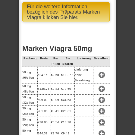
Für die weitere Information
bezüglich des Präparats Marken
Viagra klicken Sie hier.
Marken Viagra 50mg
Packung
Preis
Per
Sie
Lieferung
Bestellung
Pillen
Sparen
Lieferung
50 mg
€247.58
€2.58
€182.77
ohne
:96pillen
Bezahlung
50 mg
€135.74
€2.83
€79.50
:48pillen
50 mg
€99.03
€3.09
€44.53
:32pillen
50 mg
€81.95
€3.41
€25.61
:24pillen
50 mg
€70.85
€3.54
€18.78
:20pillen
50 mg
€44.39
€3.70
€9.43